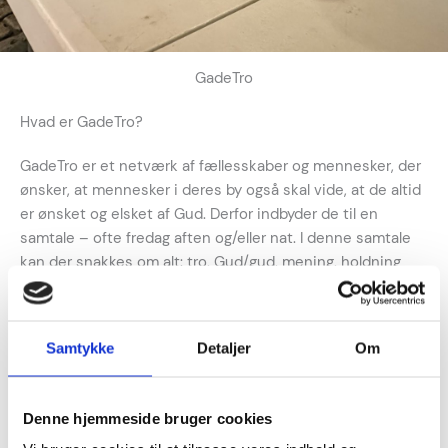
GadeTro
Hvad er GadeTro?
GadeTro er et netværk af fællesskaber og mennesker, der
ønsker, at mennesker i deres by også skal vide, at de altid
er ønsket og elsket af Gud. Derfor indbyder de til en
samtale – ofte fredag aften og/eller nat. I denne samtale
kan der snakkes om alt: tro, Gud/gud, mening, holdning
eller andre af livets små og store spørgsmål.
Det er vigtigt, at denne dialog foregår i respekt for
hinanden og hinandens tro og overbevisning. Gennem en
Samtykke
Detaljer
Om
åben og ærlig dialog ønsker man at invitere til at
undersøge nærmere, hvad kristendommen egentlig
fortæller – men også at forstå det medmenneske, man
Denne hjemmeside bruger cookies
står overfor.