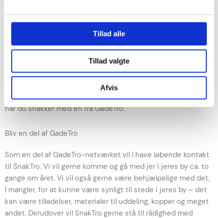
Vi tror, at dialogen flytter mennesker tættere på hinanden.
Derfor har alle lige taleret, så længe det sker i respekt for
hinanden. Der er frihed til at være uenige gennem
Tillad alle
dialogen.
Tillad valgte
GadeTro-grupperne i Danmark er i udgangspunktet
evangelisk-lutherske – som den danske folkekirke – og du
Afvis
kan forvente at det er den teologi, der tages udgangspunkt i
når du snakker med en fra GadeTro.
Bliv en del af GadeTro
Som en del af GadeTro-netværket vil I have løbende kontakt
til SnakTro. Vi vil gerne komme og gå med jer i jeres by ca. to
gange om året. Vi vil også gerne være behjælpelige med det,
I mangler, for at kunne være synligt til stede i jeres by – det
kan være tilladelser, materialer til uddeling, kopper og meget
andet. Derudover vil SnakTro gerne stå til rådighed med