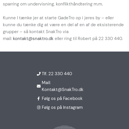
sparring om undervisning, konflikthåndtering m.m.
Kunne I tænke jer at starte GadeTro op i jeres by – eller
kunne du tænke dig at være en del af en af de eksisterende
grupper – så kontakt SnakTro via
mail:
kontakt@snaktro.dk
eller ring til Robert på 22 330 440.
Tlf. 22 330 440
Mail:
Kontakt@SnakTro.dk
Følg os på Facebook
Følg os på Instagram