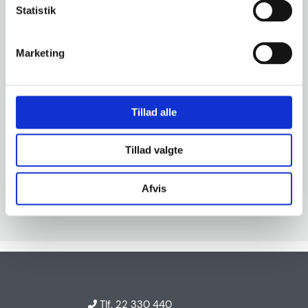
Statistik
8240 Risskov
Marketing
Email
Kontakt@SnakTro.dk
Tillad alle
Tlf.
22 330 440
Tillad valgte
Facebook
Instagram
Afvis
Tlf. 22 330 440