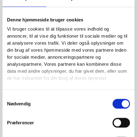
E
n
m
*
a
Denne hjemmeside bruger cookies
D
i
Vi bruger cookies til at tilpasse vores indhold og
i
l
annoncer, til at vise dig funktioner til sociale medier og til
n
*
at analysere vores trafik. Vi deler også oplysninger om
b
din brug af vores hjemmeside med vores partnere inden
e
for sociale medier, annonceringspartnere og
s
analysepartnere. Vores partnere kan kombinere disse
k
data med andre oplysninger, du har givet dem, eller som
Send
e
de har indsamlet fra din brug af deres tjenester.
d
*
Samtykkevalg
Nødvendig
Præferencer
SnakTro
Vejlbycentervej 46